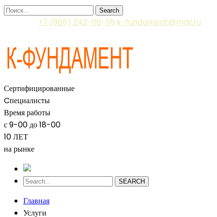
Search
Контакты
+7 (965) 242-66-95
k-fundament@mail.ru
111673 Россия, г. Москва, ул. Салтыковская, д. 8 оф. 201
Сертифицированные
Cпециалисты
Время работы
с 9-00 до 18-00
10 ЛЕТ
на рынке
SEARCH
Главная
Услуги