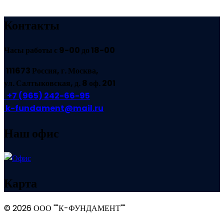
Контакты
Часы работы с 9-00 до 18-00
1
11673 Россия, г. Москва,
ул. Салтыковская, д. 8 оф. 201
+7 (965) 242-66-95
k-fundament@mail.ru
Наш офис
Карта
© 2026 ООО ""К-ФУНДАМЕНТ""