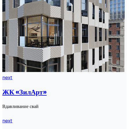
next
ЖК «ЗилАрт»
Вдавливание свай
next